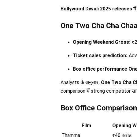
Bollywood Diwali 2025 releases
मे
One Two Cha Cha Chaa
Opening Weekend Gross:
₹25
Ticket sales prediction:
Adva
Box office performance On
Analysts के अनुसार,
One Two Cha Ch
comparison में strong competitor साब
Box Office Compariso
Film
Opening W
Thamma
₹40 करोड़