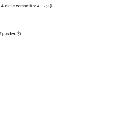
े close competitor बना रहा है।
 positive है।