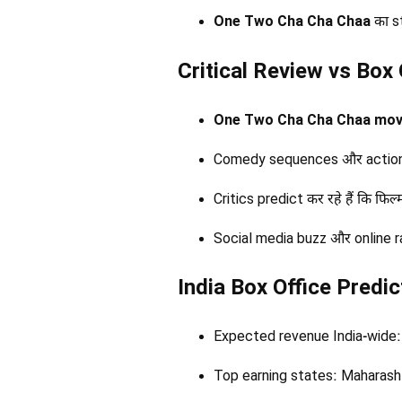
One Two Cha Cha Chaa
का s
Critical Review vs Box 
One Two Cha Cha Chaa movie
Comedy sequences और action 
Critics predict कर रहे हैं कि फिल
Social media buzz और online ra
India Box Office Predi
Expected revenue India-wide:
Top earning states: Maharasht