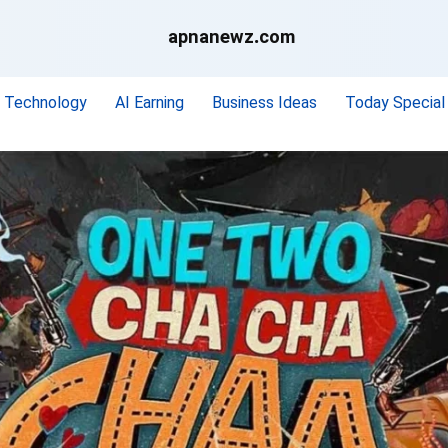
apnanewz.com
Technology
AI Earning
Business Ideas
Today Special