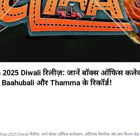
025 Diwali रिलीज़: जानें बॉक्स ऑफिस कलेक्
गी Baahubali और Thamma के रिकॉर्ड!
 2025 Diwali रिलीज़: जानें बॉक्स ऑफिस कलेक्शन, ऑडियंस रिस्पॉन्स और क्या फिल्म तोड