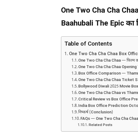
One Two Cha Cha Chaa B
Baahubali The Epic का र
Table of Contents
One Two Cha Cha Chaa Box Office P
One Two Cha Cha Chaa — फिल्म क
One Two Cha Cha Chaa Opening
Box Office Comparison — Thamm
One Two Cha Cha Chaa Ticket S
Bollywood Diwali 2025 Movie Box
One Two Cha Cha Chaa vs Tham
Critical Review vs Box Office Pr
India Box Office Prediction Oct
निष्कर्ष (Conclusion)
FAQs — One Two Cha Cha Chaa 
Related Posts