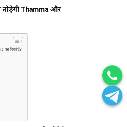
्म तोड़ेगी Thamma और
 का रिकॉर्ड?