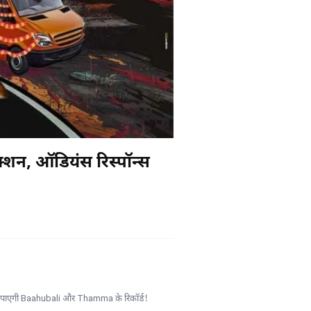
शन, ऑडियंस रिस्पॉन्स
़ पाएगी Baahubali और Thamma के रिकॉर्ड!