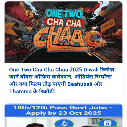
One Two Cha Cha Chaa 2025 Diwali रिलीज़:
जानें बॉक्स ऑफिस कलेक्शन, ऑडियंस रिस्पॉन्स
और क्या फिल्म तोड़ पाएगी Baahubali और
Thamma के रिकॉर्ड!