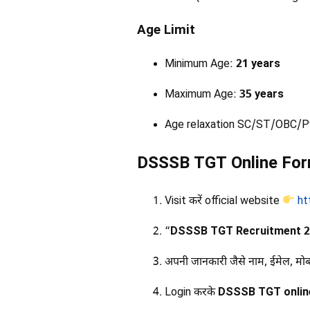
Age Limit
Minimum Age:
21 years
Maximum Age:
35 years
Age relaxation SC/ST/OBC/PwD 
DSSSB TGT Online For
Visit करें official website
ht
“
DSSSB TGT Recruitment 20
अपनी जानकारी जैसे नाम, ईमेल, मोब
Login करके
DSSSB TGT onlin