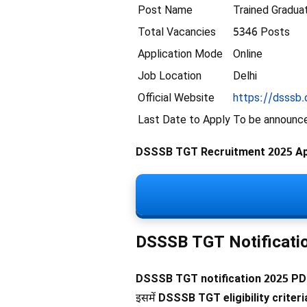
Post Name
Trained Gradua
Total Vacancies
5346 Posts
Application Mode
Online
Job Location
Delhi
Official Website
https://dsssb.d
Last Date to Apply
To be announc
DSSSB TGT Recruitment 2025 App
DSSSB TGT Notificati
DSSSB TGT notification 2025 PD
इसमें
DSSSB TGT eligibility criter