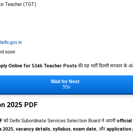
te Teacher (TGT)
elhi.gov.in
ed soon
ly Online for 5346 Teacher Posts
की यह भर्ती दिल्ली सरकार के अंत
Wait for Next
54s
on 2025 PDF
F
को Delhi Subordinate Services Selection Board ने अपनी
officia
ia 2025
,
vacancy details
,
syllabus
,
exam date
, और
application